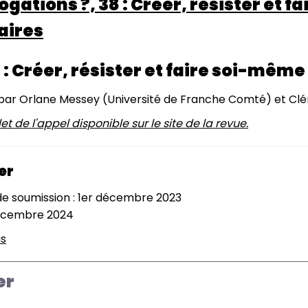
ogations ?, 38 : Créer, résister et f
aires
 : Créer, résister et faire soi-même 
ar Orlane Messey (Université de Franche Comté) et Clé
t de l'appel disponible sur le site de la revue.
er
 de soumission : 1er décembre 2023
décembre 2024
us
sur
¿
Interrogations
er
?,
38