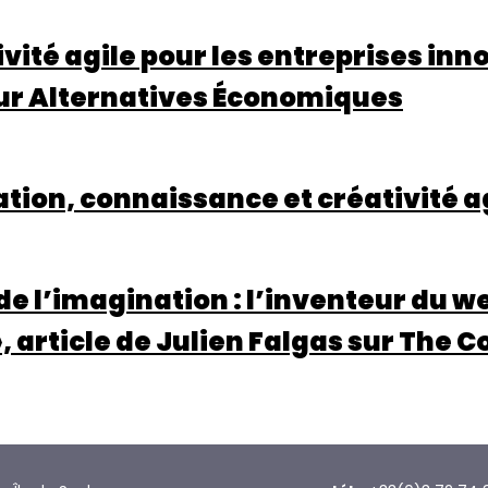
:
ivité agile pour les entreprises inn
Créer,
résister
ur Alternatives Économiques
et
faire
soi-
même
tion, connaissance et créativité a
:
le
DIY
 de l’imagination : l’inventeur du w
et
ses
», article de Julien Falgas sur The
imaginaires