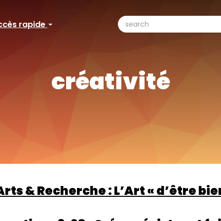
search
ccès rapide
ccès
Search
pide
créativité
Arts & Recherche : L’Art « d’être bi