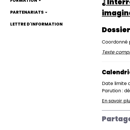
¿ Interr
FORMATION
imagin
PARTENARIATS
LETTRE D'INFORMATION
Dossier
Coordonné p
Texte comple
Calendri
Date limite
Parution : 
En savoir pl
Partag