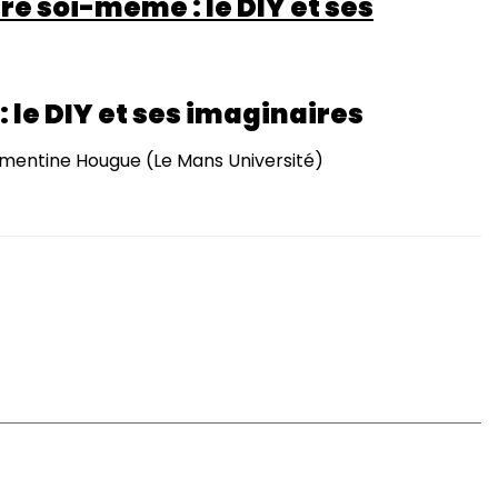
aire soi-même : le DIY et ses
: le DIY et ses imaginaires
mentine Hougue (Le Mans Université)