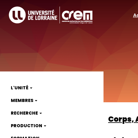
Aller
au
A
A
contenu
principal
ra
L'UNITÉ
Main
MEMBRES
navigation
RECHERCHE
Corps, 
PRODUCTION