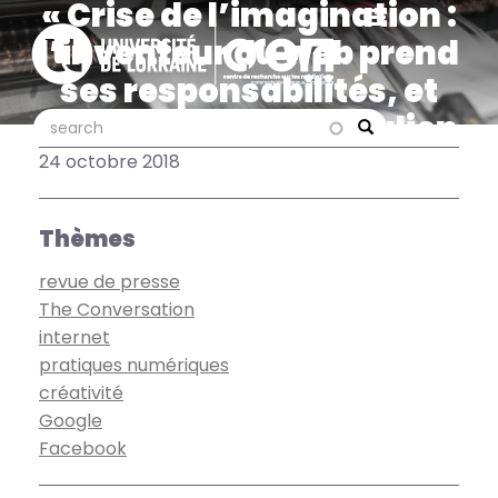
« Crise de l’imagination :
Aller
au
l’inventeur du web prend
contenu
ses responsabilités, et
principal
vous ? », article de Julien
search
search
Search
Falgas sur The
24 octobre 2018
Conversation France
Thèmes
revue de presse
The Conversation
internet
pratiques numériques
créativité
Google
Facebook