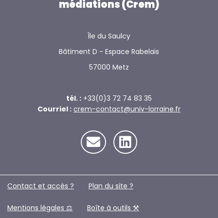
réception
médiations (Crem)
et
transformations
Île du Saulcy
des
représentations
Bâtiment D - Espace Rabelais
57000 Metz
tél. :
+33(0)3 72 74 83 35
Courriel :
crem-contact@univ-lorraine.fr
Contact et accès ?
Plan du site ?️
Mentions légales ⚖️
Boîte à outils ⚒️