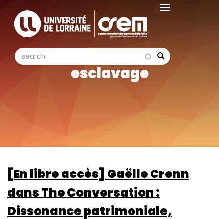
Aller
au
contenu
principal
search
search
Search
esclavage
[En libre accès] Gaëlle Crenn
dans The Conversation :
Dissonance patrimoniale,