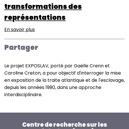
transformations des
représentations
En savoir plus
sur
EXPOSLAV
-
Partager
L’exposition
de
l’esclavage
Le projet EXPOSLAV, porté par Gaëlle Crenn et
dans
Caroline Creton, a pour objectif d'interroger la mise
les
en exposition de la traite atlantique et de l'esclavage,
musées
depuis les années 1990, dans une approche
en
interdisciplinaire.
France
(XXIe
siècle).
Scénographies,
Centre de recherche sur les