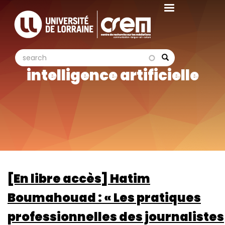
Aller
au
contenu
principal
search
search
Search
intelligence artificielle
[En libre accès] Hatim
Boumahouad : « Les pratiques
professionnelles des journalistes