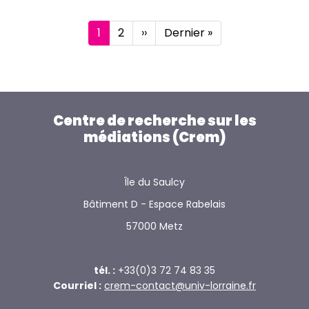
Pagination
Page
1
Page
2
Page
››
Dernière
Dernier »
courante
suivante
page
Centre de recherche sur les
médiations (Crem)
Île du Saulcy
Bâtiment D - Espace Rabelais
57000 Metz
tél. :
+33(0)3 72 74 83 35
Courriel :
crem-contact@univ-lorraine.fr