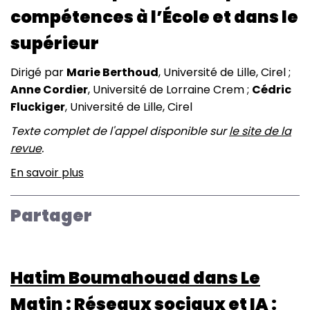
compétences à l’École et dans le
supérieur
Dirigé par
Marie Berthoud
, Université de Lille, Cirel ;
Anne Cordier
, Université de Lorraine Crem ;
Cédric
Fluckiger
, Université de Lille, Cirel
Texte complet de l'appel disponible sur
le site de la
revue
.
En savoir plus
sur
Spirale,
80
Partager
:
La
prise
Hatim Boumahouad dans Le
en
compte
Matin : Réseaux sociaux et IA :