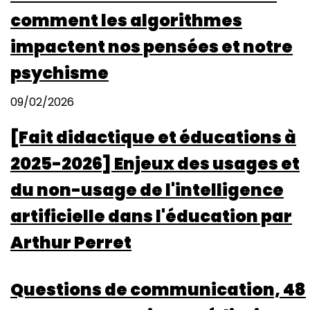
des
comment les algorithmes
compétences
à
impactent nos pensées et notre
l’École
psychisme
et
dans
09/02/2026
le
supérieur
[Fait didactique et éducations à
2025-2026] Enjeux des usages et
du non-usage de l'intelligence
artificielle dans l'éducation par
Arthur Perret
Questions de communication, 48