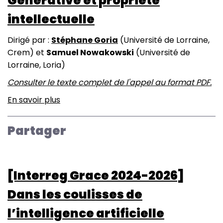
Générative et propriété
intellectuelle
Dirigé par :
S
téphane Goria
(Université de Lorraine,
Crem) et
Samuel Nowakowski
(Université de
Lorraine, Loria)
Consulter le texte complet de l'appel au format PDF.
En savoir plus
sur
Intelligence
Artificielle
Partager
Générative
et
propriété
[Interreg Grace 2024-2026]
intellectuelle
Dans les coulisses de
l’intelligence artificielle