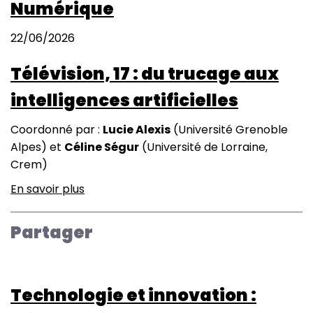
Numérique
22/06/2026
Télévision, 17 : du trucage aux
intelligences artificielles
Coordonné par :
Lucie Alexis
(Université Grenoble
Alpes) et
Céline Ségur
(Université de Lorraine,
Crem)
En savoir plus
sur
Télévision,
17
Partager
:
du
trucage
Technologie et innovation :
aux
intelligences