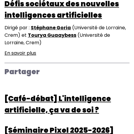
Défis sociétaux des nouvelles
artificielles
intelligences artificielles
Dirigé par :
Stéphane Goria
(Université de Lorraine,
Crem) et
Tourya Guaaybess
(Université de
Lorraine, Crem)
En savoir plus
sur
Technologie
et
Partager
innovation
:
Défis
[Café-débat] L'intelligence
sociétaux
des
artificielle, ça va de soi ?
nouvelles
intelligences
artificielles
[Séminaire Pixel 2025-2026]