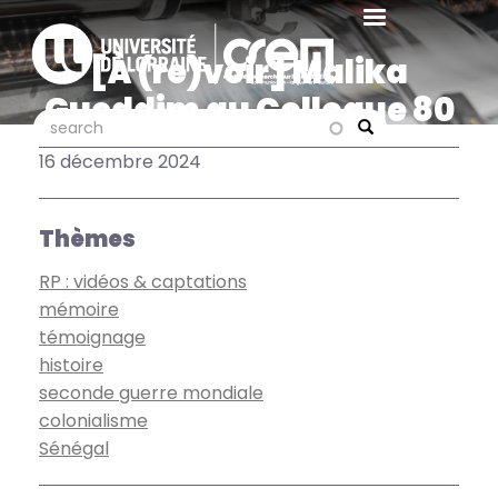
Aller
au
[À (re)voir] Malika
contenu
principal
Gueddim au Colloque 80
search
search
ans de Thiaroye à Dakar
Search
16 décembre 2024
Thèmes
RP : vidéos & captations
mémoire
témoignage
histoire
seconde guerre mondiale
colonialisme
Sénégal