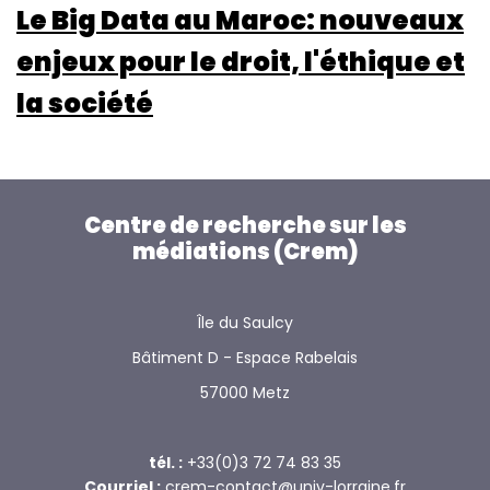
Le Big Data au Maroc: nouveaux
enjeux pour le droit, l'éthique et
la société
Centre de recherche sur les
médiations (Crem)
Île du Saulcy
Bâtiment D - Espace Rabelais
57000 Metz
tél. :
+33(0)3 72 74 83 35
Courriel :
crem-contact@univ-lorraine.fr