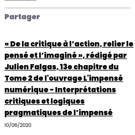
ICA
Preconference
Partager
2022
"Post-
Truth
« De la critique à l’action, relier le
and
Affective
pensé et l’imaginé », rédigé par
Publics’
Julien Falgas, 13e chapitre du
Challenges
to
Tome 2 de l'ouvrage L'impensé
Social
numérique - Interprétations
Ties.
Disinformation,
critiques et logiques
Populism,
pragmatiques de l’impensé
Data-
Driven
10/06/2020
Propaganda"