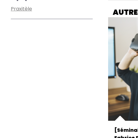
Praxitèle
AUTRE
[Séminai
Fabrice P