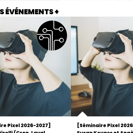
S ÉVÉNEMENTS +
re Pixel 2026-2027]
[Séminaire Pixel 202
irolli (Cren, Laval,
Susan Kovacs et Angè