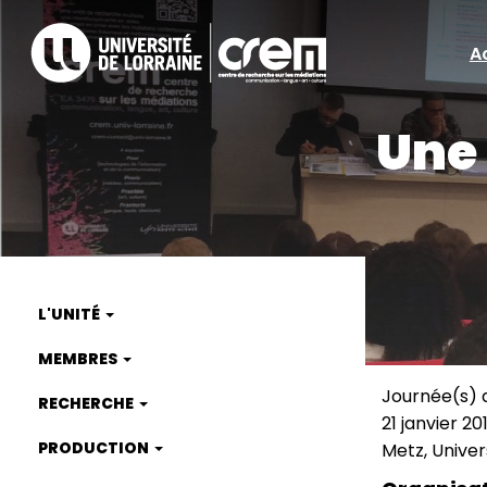
Aller
au
A
A
contenu
principal
ra
Une 
L'UNITÉ
Main
MEMBRES
navigation
Journée(s) 
RECHERCHE
Type
21 janvier 20
de
Date
PRODUCTION
Metz, Univer
manifest
(smart)
Lieu