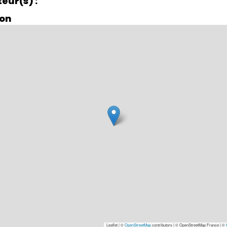
teur(s)
ion
Leaflet | ©
OpenStreetMap
contributors
|
© OpenStreetMap France | ©