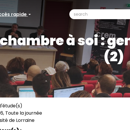
search
ccès rapide
ccès
Search
pide
chambre à soi : gen
(2)
d'étude(s)
16, Toute la journée
sité de Lorraine
ation