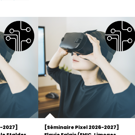
6-2027]
[Séminaire Pixel 2026-2027]
le Stalder
Flavie Falais (EHIC, Limoges,