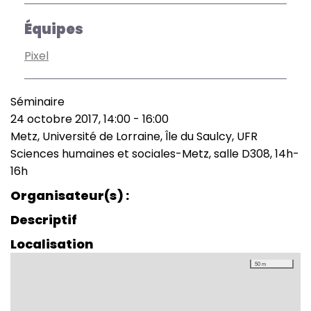
Équipes
Pixel
Séminaire
Type
24 octobre 2017, 14:00
-
16:00
de
Date
Metz, Université de Lorraine, Île du Saulcy, UFR
manifestation
(smart)
Lieu
Sciences humaines et sociales-Metz, salle D308, 14h-
16h
Organisateur(s)
Descriptif
Localisation
50 m