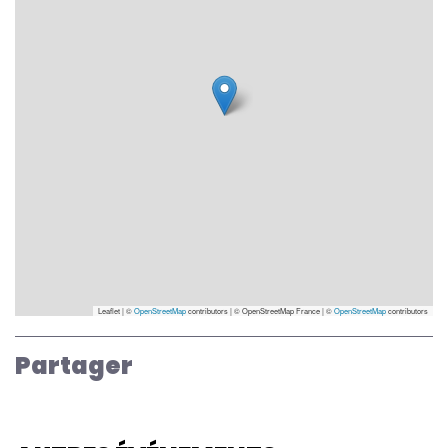
Leaflet | ©
OpenStreetMap
contributors
|
© OpenStreetMap France | ©
OpenStreetMap
contributors
Partager