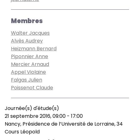
Membres
Walter Jacques
Alvès Audrey
Heizmann Bernard
Piponnier Anne
Mercier Arnaud
Appel Violaine
Falgas Julien
Poissenot Claude
Journée(s) d'étude(s)
Type
21 septembre 2016, 09:00
-
17:00
de
Date
Nancy, Présidence de l’Université de Lorraine, 34
manifestation
(smart)
Lieu
Cours Léopold