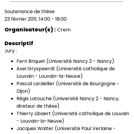
Soutenance de thèse
Type
23 février 2011, 14:00
-
18:00
de
Date
manifestation
(smart)
Organisateur(s)
Crem
Descriptif
Jury :
Ferri Briquet (Université Nancy 2 - Nancy)
Axel Gryspeerdt (Université catholique de
Louvain - Louvain-la-Neuve)
Pascal Lardellier (Université de Bourgogne -
Dijon)
Régis Latouche (Université Nancy 2 - Nancy,
direteur de thèse)
Thierry Libaert (Université catholique de Louvain
- Louvain-la-Neuve)
Jacques Walter (Université Paul Verlaine -