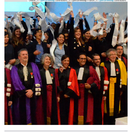
Leaflet | ©
OpenStreetMap
contributors
|
© OpenStreetMap France | ©
OpenStreetMap
contributors