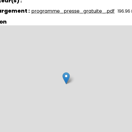
teur(s)
hargement
programme_presse_gratuite_.pdf
196.96
ion