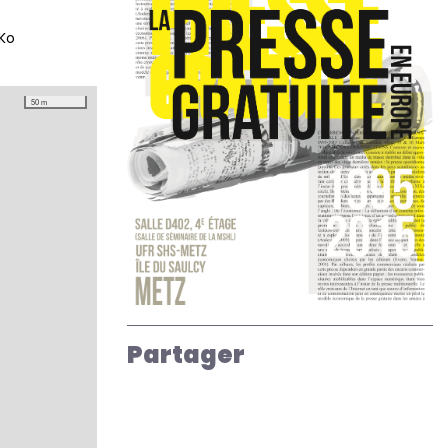
 Ko
50 m
Partager