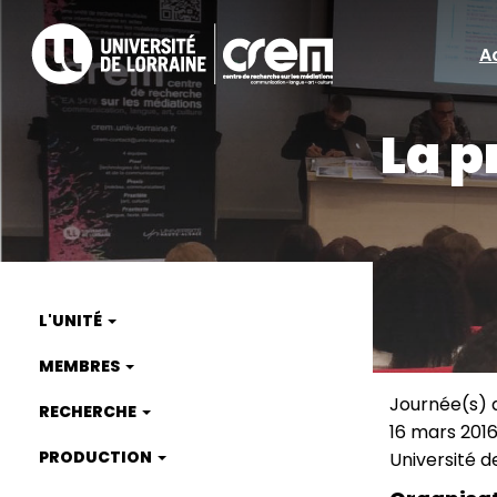
Aller
au
A
A
contenu
principal
ra
La p
L'UNITÉ
Main
MEMBRES
navigation
Journée(s) 
RECHERCHE
Type
16 mars 2016
de
Date
PRODUCTION
Université d
manifest
(smart)
Lieu