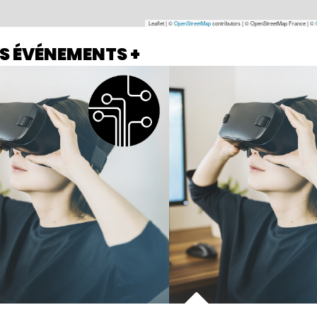
Leaflet | ©
OpenStreetMap
contributors
|
© OpenStreetMap France | ©
S ÉVÉNEMENTS +