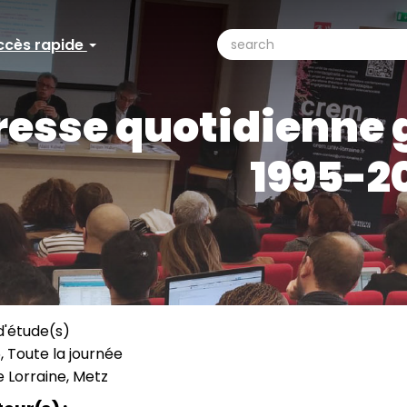
search
ccès rapide
ccès
Search
pide
resse quotidienne 
1995-2
d'étude(s)
, Toute la journée
e Lorraine, Metz
ation