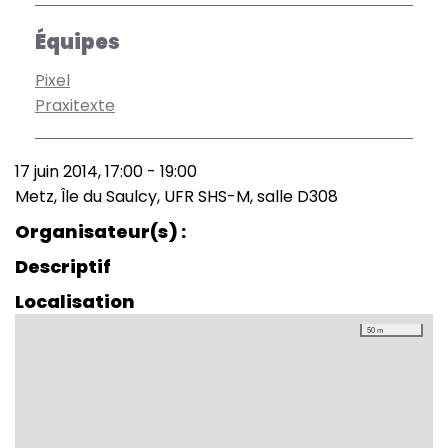
Équipes
Pixel
Praxitexte
17 juin 2014, 17:00
-
19:00
Date
Metz, Île du Saulcy, UFR SHS-M, salle D308
(smart)
Lieu
Organisateur(s)
Descriptif
Localisation
50 m