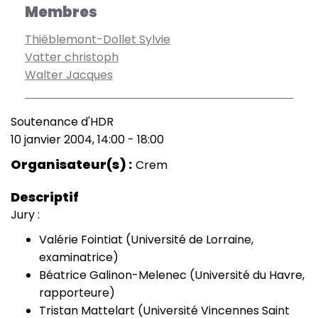
Membres
Thiéblemont-Dollet Sylvie
Vatter christoph
Walter Jacques
Soutenance d'HDR
Type
10 janvier 2004, 14:00
-
18:00
de
Date
manifestation
(smart)
Organisateur(s)
Crem
Descriptif
Jury :
Valérie Fointiat (Université de Lorraine,
examinatrice)
Béatrice Galinon-Melenec (Université du Havre,
rapporteure)
Tristan Mattelart (Université Vincennes Saint