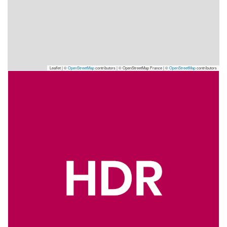
Leaflet | ©
OpenStreetMap
contributors
|
© OpenStreetMap France | ©
OpenStreetMap
contributors