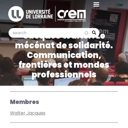
Aller
au
contenu
principal
search
search
Jacques Walter: Le
Search
mécénat de solidarité.
Communication,
frontières et mondes
professionnels
Membres
Walter Jacques