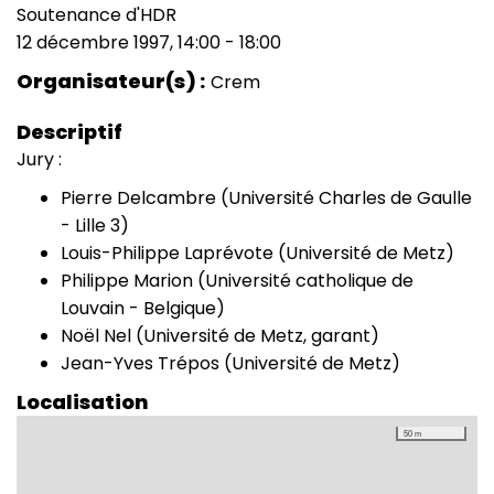
Soutenance d'HDR
Type
12 décembre 1997, 14:00
-
18:00
de
Date
manifestation
(smart)
Organisateur(s)
Crem
Descriptif
Jury :
Pierre Delcambre (Université Charles de Gaulle
- Lille 3)
Louis-Philippe Laprévote (Université de Metz)
Philippe Marion (Université catholique de
Louvain - Belgique)
Noël Nel (Université de Metz, garant)
Jean-Yves Trépos (Université de Metz)
Localisation
50 m