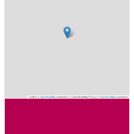
Leaflet | ©
OpenStreetMap
contributors
|
© OpenStreetMap France | ©
OpenStreetMap
contributors