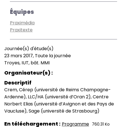
Équipes
Praximédia
Praxitexte
Journée(s) d'étude(s)
Type
23 mars 2017, Toute la journée
de
Date
Troyes, IUT, bât. MMI
manifestation
(smart)
Lieu
Organisateur(s)
Descriptif
Crem, Cérep (université de Reims Champagne-
Ardenne), LLC/HA (université d’Oran 2), Centre
Norbert Elias (université d’Avignon et des Pays de
Vaucluse), Sage (université de Strasbourg)
En téléchargement
Programme
760.31 Ko