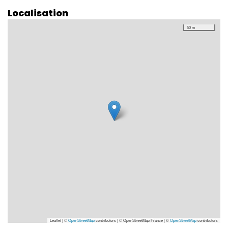
Localisation
50 m
Leaflet | ©
OpenStreetMap
contributors
|
© OpenStreetMap France | ©
OpenStreetMap
contributors