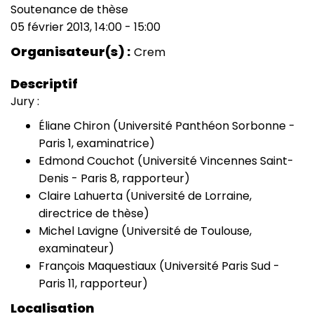
Soutenance de thèse
Type
05 février 2013, 14:00
-
15:00
de
Date
manifestation
(smart)
Organisateur(s)
Crem
Descriptif
Jury :
Éliane Chiron (Université Panthéon Sorbonne -
Paris 1, examinatrice)
Edmond Couchot (Université Vincennes Saint-
Denis - Paris 8, rapporteur)
Claire Lahuerta (Université de Lorraine,
directrice de thèse)
Michel Lavigne (Université de Toulouse,
examinateur)
François Maquestiaux (Université Paris Sud -
Paris 11, rapporteur)
Localisation