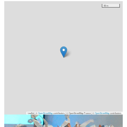
50 m
Leaflet | ©
OpenStreetMap
contributors
|
© OpenStreetMap France | ©
OpenStreetMap
contributors