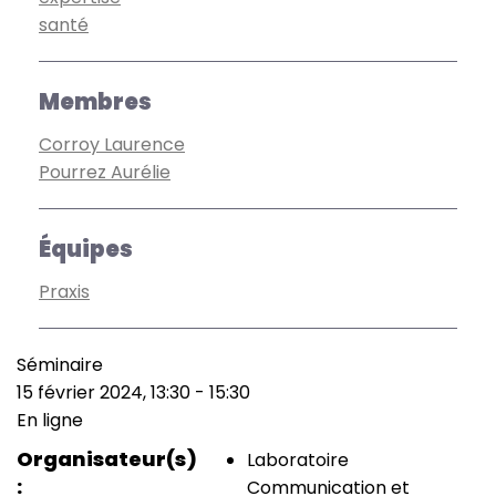
santé
Membres
Corroy Laurence
Pourrez Aurélie
Équipes
Praxis
Séminaire
Type
15 février 2024, 13:30
-
15:30
de
Date
En ligne
manifestation
(smart)
Lieu
Organisateur(s)
Laboratoire
Communication et