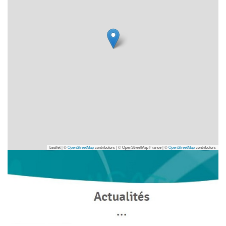
Leaflet | ©
OpenStreetMap
contributors
|
© OpenStreetMap France | ©
OpenStreetMap
contributors