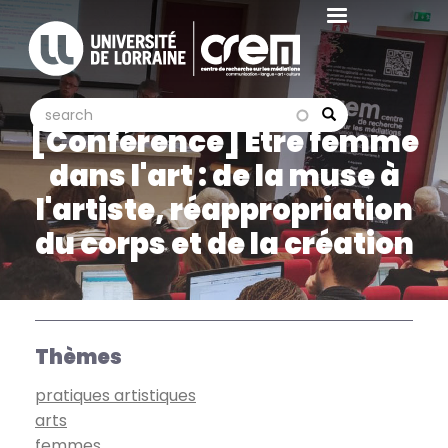
Aller
au
contenu
principal
search
search
Search
[Conférence] Être femme
dans l'art : de la muse à
l'artiste, réappropriation
du corps et de la création
Thèmes
pratiques artistiques
arts
femmes