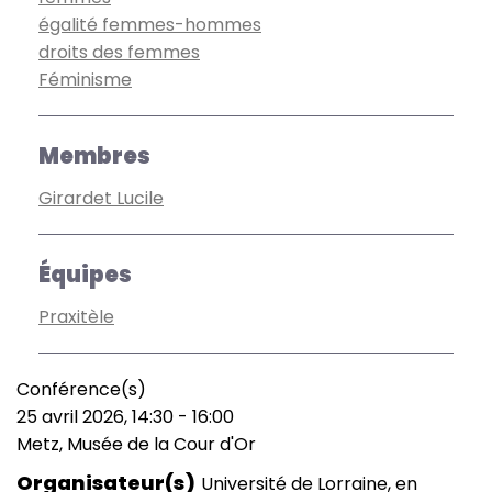
égalité femmes-hommes
droits des femmes
Féminisme
Membres
Girardet Lucile
Équipes
Praxitèle
Conférence(s)
Type
25 avril 2026, 14:30
-
16:00
de
Date
Metz, Musée de la Cour d'Or
manifestation
(smart)
Lieu
Organisateur(s)
Université de Lorraine, en