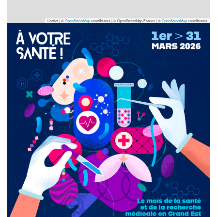
Leaflet | ©
OpenStreetMap
contributors
|
© OpenStreetMap France | ©
OpenStreetMap
contributors