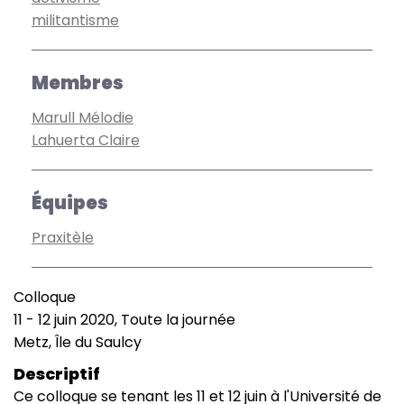
militantisme
Membres
Marull Mélodie
Lahuerta Claire
Équipes
Praxitèle
Colloque
Type
11
-
12 juin 2020, Toute la journée
de
Date
Metz, Île du Saulcy
manifestation
(smart)
Lieu
Descriptif
Ce colloque se tenant les 11 et 12 juin à l'Université de