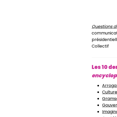
Questions 
communicati
présidentiell
Collectif
Les 10 de
encyclopé
Arrogan
Culture
Gramsc
Gouver
Imagina