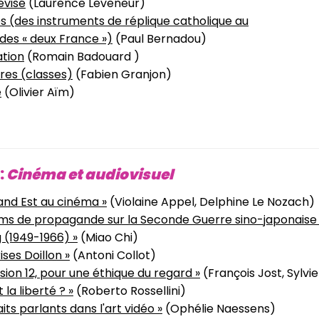
évisé
(Laurence Leveneur)
s (des instruments de réplique catholique au
des « deux France »)
(Paul Bernadou)
tion
(Romain Badouard )
res (classes)
(Fabien Granjon)
e
(Olivier Aïm)
:
Cinéma et audiovisuel
and Est au cinéma »
(Violaine Appel, Delphine Le Nozach)
films de propagande sur la Seconde Guerre sino-japonais
 (1949-1966) »
(Miao Chi)
ises Doillon »
(Antoni Collot)
ision 12, pour une éthique du regard »
(François Jost, Sylvie
 la liberté ? »
(Roberto Rossellini)
aits parlants dans l'art vidéo »
(Ophélie Naessens)