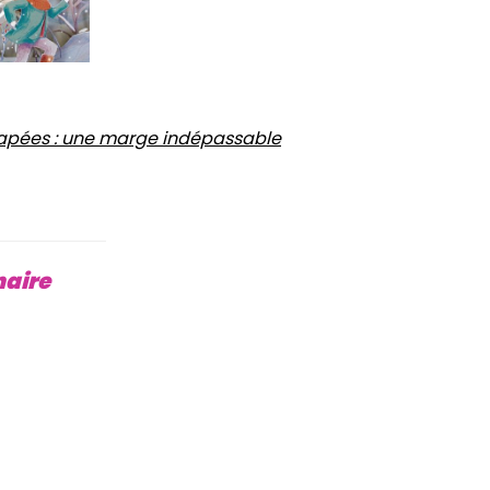
apées : une marge indépassable
naire