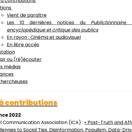
à contributions
ations
Vient de paraître
Les 10 dernières notices du
Publictionnaire. 
encyclopédique et critique des publics
En rayon : Cinéma et audiovisuel
En libre accès
station
oir ou (ré)écouter
es médias
ances
chercheuses
à contributions
nce 2022
al Communication Association (ICA) :
«
Post-Truth and Aff
llenges to Social Ties. Disinformation, Populism, Data-Dri