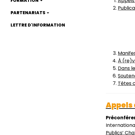
Appels 
FORMATION
Public
PARTENARIATS
LETTRE D'INFORMATION
Manife
À (re)v
Dans l
Souten
Têtes 
Appels 
Préconfére
Internation
Publics’ Cha