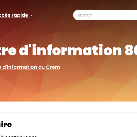
search
ccès rapide
ccès
Search
pide
tre d'information 
e d'information du Crem
ire