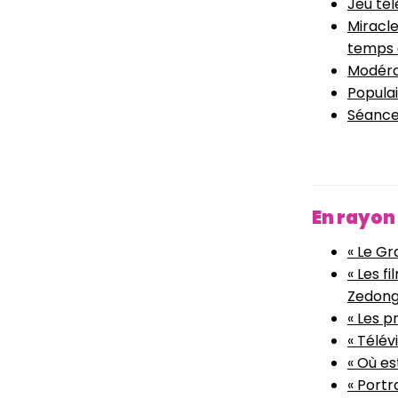
Jeu tél
Miracle
temps 
Modéra
Populai
Séanc
En rayon 
« Le Gr
« Les 
Zedong
« Les pr
« Télév
« Où est
« Portr