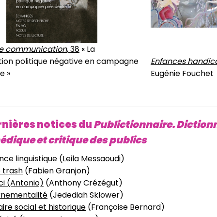
de communication
, 38
« La
on politique négative en campagne
Enfances handic
e »
Eugénie Fouchet
rnières notices du
Publictionnaire. Diction
dique et critique de
s publics
ce linguistique
(Leila Messaoudi)
 trash
(Fabien Granjon)
i (Antonio)
(Anthony Crézégut)
nementalité
(Jedediah Sklower)
ire social et historique
(Françoise Bernard)