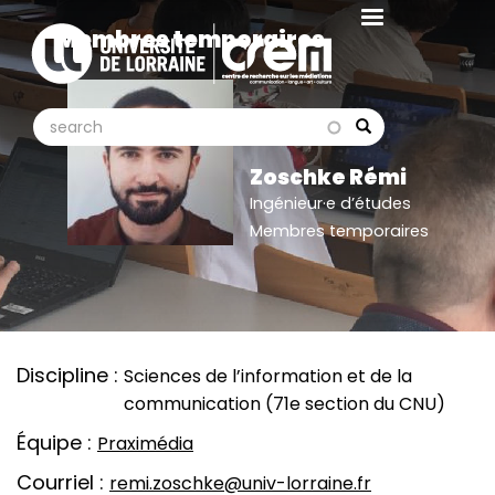
Aller
Membres temporaires
au
contenu
principal
search
search
Search
Zoschke Rémi
Ingénieur·e d’études
Membres temporaires
Discipline
Sciences de l’information et de la
communication (71e section du CNU)
Équipe
Praximédia
Courriel
remi.zoschke@univ-lorraine.fr