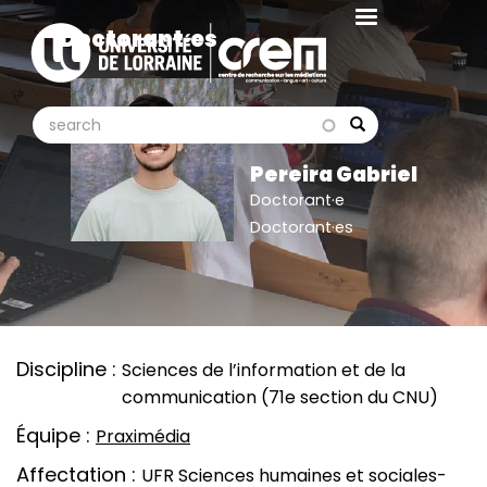
Aller
Doctorant·es
au
contenu
principal
search
search
Search
Pereira Gabriel
Doctorant·e
Doctorant·es
Discipline
Sciences de l’information et de la
communication (71e section du CNU)
Équipe
Praximédia
Affectation
UFR Sciences humaines et sociales-