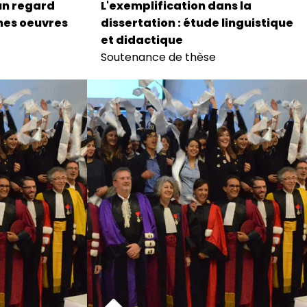
un regard
L'exemplification dans la
ines oeuvres
dissertation : étude linguistique
et didactique
Soutenance de thèse