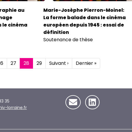
graphie au
Marie-Josèphe Pierron-Moinel:
image
La forme balade dans le cinéma
 le cinéma
européen depuis 1945 : essai de
définition
Soutenance de thèse
Page
26
Page
27
Page
28
Page
29
Page
Suivant ›
Dernière
Dernier »
courante
suivante
page
83 35
-lorraine.fr