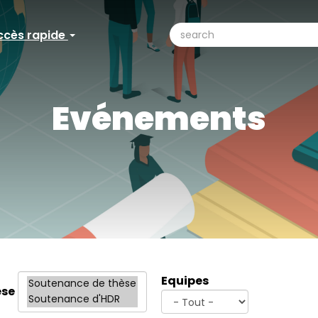
search
ccès rapide
ccès
Search
pide
Evénements
Equipes
èse