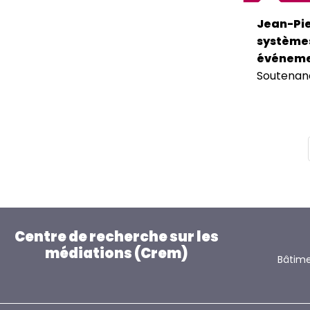
Jean-Pie
systèmes
événeme
Soutenan
Paginatio
Centre de recherche sur les
médiations (Crem)
Bâtime