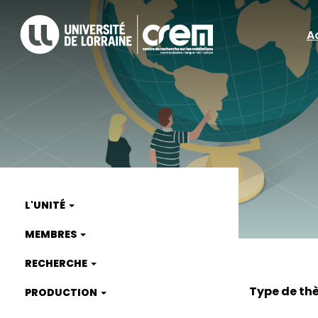
Aller
au
A
A
contenu
principal
ra
L'UNITÉ
Main
MEMBRES
navigation
RECHERCHE
Type de th
PRODUCTION