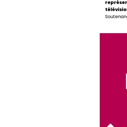
représen
télévisio
Soutenan