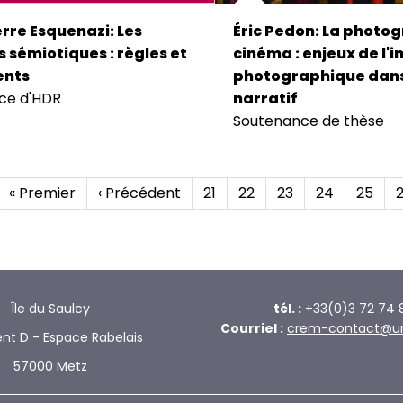
rre Esquenazi: Les
Éric Pedon: La photo
 sémiotiques : règles et
cinéma : enjeux de l'
nts
photographique dans
ce d'HDR
narratif
Soutenance de thèse
n
Première
« Premier
Page
‹ Précédent
Page
21
Page
22
Page
23
Page
24
Page
25
page
précédente
Île du Saulcy
tél. :
+33(0)3 72 74 
Courriel :
crem-contact@univ
nt D - Espace Rabelais
57000 Metz