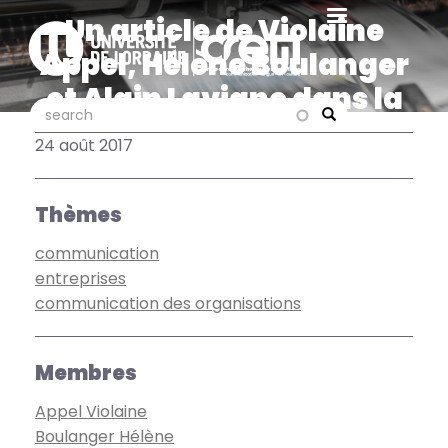
Aller
Un article de Violaine
au
Appel, Hélène Boulanger
contenu
principal
et Alain Lavigne dans la
search
search
dernière livraison de la
Search
24 août 2017
revue "Communication"
Thèmes
communication
entreprises
communication des organisations
Membres
Appel Violaine
Boulanger Hélène