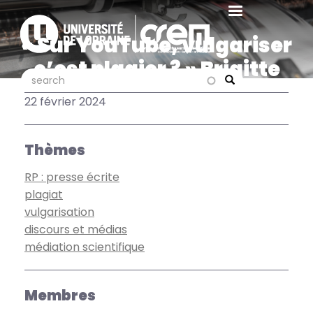
Aller
au
« Sur YouTube, vulgariser
contenu
principal
c’est plagier ? » Brigitte
search
search
Simonnot dans Télérama
Search
22 février 2024
Thèmes
RP : presse écrite
plagiat
vulgarisation
discours et médias
médiation scientifique
Membres