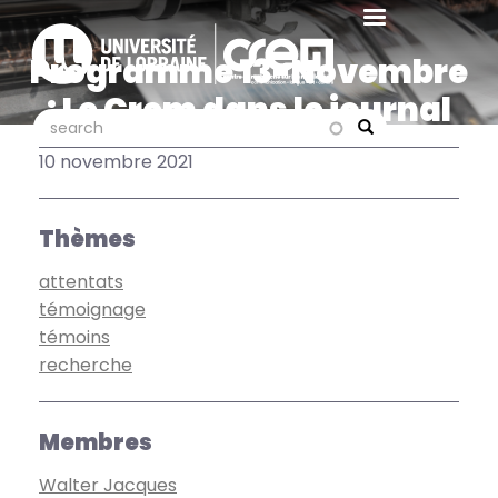
Aller
au
Programme 13-Novembre
contenu
principal
: Le Crem dans le journal
search
search
La Semaine
Search
10 novembre 2021
Thèmes
attentats
témoignage
témoins
recherche
Membres
Walter Jacques