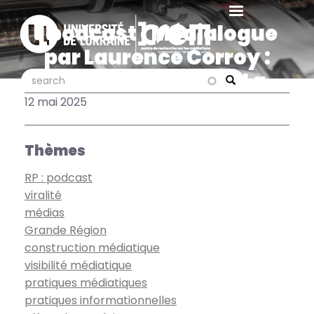
Aller
au
[podcast] Médialogue
contenu
par Laurence Corroy :
principal
émission spéciale La
search
search
Search
viralité médiatique
12 mai 2025
Thèmes
RP : podcast
viralité
médias
Grande Région
construction médiatique
visibilité médiatique
pratiques médiatiques
pratiques informationnelles