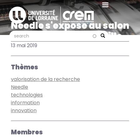
Aller
au
contenu
Needle s'expose au salon
principal
Innovatives SHS à Lille
search
search
Search
13 mai 2019
Thèmes
valorisation de la recherche
Needle
technologies
information
innovation
Membres