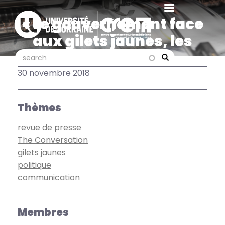
Aller
au
« Le gouvernement face
contenu
aux gilets jaunes, les
principal
conditions de la
search
search
Search
communication »
30 novembre 2018
Thèmes
revue de presse
The Conversation
gilets jaunes
politique
communication
Membres