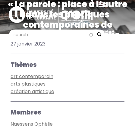
« La parole : place à l’autre
Aller
au
dans les pratiques
contenu
contemporaines de
principal
portrait filmé » Ophélie
search
search
Search
Naessens au festival
27 janvier 2023
Longueurs d'Ondes
Thèmes
art contemporain
arts plastiques
création artistique
Membres
Naessens Ophélie