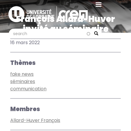
Aller
au
François Allard-Huver
contenu
principal
invité au séminaire
search
search
"Médiamorphoses"
Search
16 mars 2022
Thèmes
fake news
séminaires
communication
Membres
Allard-Huver François