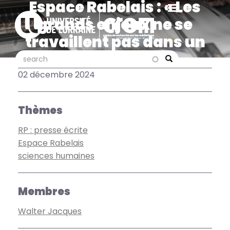
Espace Rabelais : « Les
Aller
au
grands enjeux ne se
contenu
travaillent pas dans un
principal
placard à balais »,
search
search
Search
Jacques Walter dans le
02 décembre 2024
Républicain Lorrain
Thèmes
RP : presse écrite
Espace Rabelais
sciences humaines
Membres
Walter Jacques