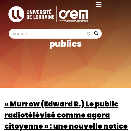
Aller
au
contenu
principal
search
search
Search
publics
« Murrow (Edward R.) Le public
radiotélévisé comme agora
citoyenne » : une nouvelle notice