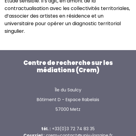
Étude sensible. Il s’agit, en amont de la
contractualisation avec les collectivités territoriales,
d’associer des artistes en résidence et un
universitaire pour opérer un diagnostic territorial
singulier.
Centre de recherche sur les
médiations (Crem)
Île du Saulcy
Bâtiment D - Espace Rabelais
57000 Metz
tél. :
+33(0)3 72 74 83 35
Courriel :
crem-contact@univ-lorraine.fr