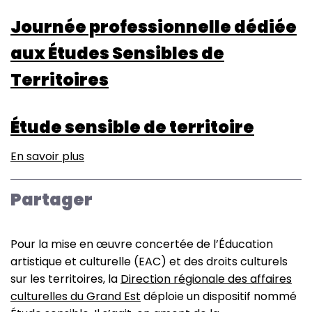
Journée professionnelle dédiée
aux Études Sensibles de
Territoires
Étude sensible de territoire
En savoir plus
sur
Étude
sensible
Partager
de
territoire
Pour la mise en œuvre concertée de l’Éducation
artistique et culturelle (EAC) et des droits culturels
sur les territoires, la
Direction régionale des affaires
culturelles du Grand Est
déploie un dispositif nommé