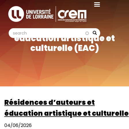
Aller
au
contenu
principal
search
search
éducation artistique et
Search
culturelle (EAC)
Résidences d’auteurs et
éducation artistique et culturelle
04/06/2026