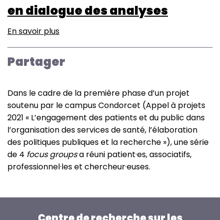
en dialogue des analyses
En savoir plus
sur
AMI-
JET
Partager
-
Journée
d’étude
Dans le cadre de la première phase d’un projet
théâtralisée
soutenu par le campus Condorcet (Appel à projets
:
2021 « L’engagement des patients et du public dans
de
l’organisation des services de santé, l’élaboration
la
des politiques publiques et la recherche »), une série
recherche
de 4
focus groups
a réuni patient·es, associatifs,
participative
professionnel·les et chercheur·euses.
en
santé
à
la
Centre de recherche sur les