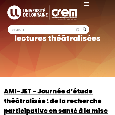
Aller
au
contenu
principal
search
search
Search
lectures théâtralisées
AMI-JET - Journée d’étude
théâtralisée : de la recherche
participative en santé à la mise