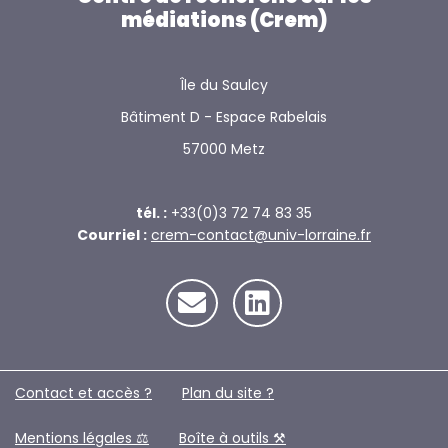
mise
médiations (Crem)
en
dialogue
Île du Saulcy
des
analyses
Bâtiment D - Espace Rabelais
57000 Metz
tél. :
+33(0)3 72 74 83 35
Courriel :
crem-contact@univ-lorraine.fr
Contact et accès ?
Plan du site ?️
Mentions légales ⚖️
Boîte à outils ⚒️