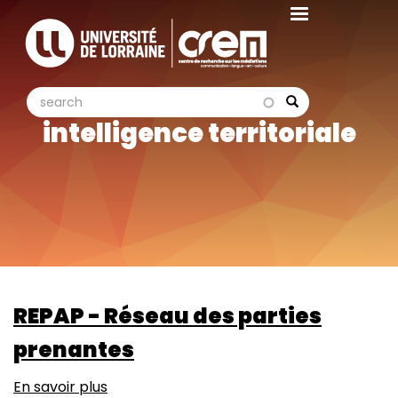
Aller
au
contenu
principal
search
search
Search
intelligence territoriale
REPAP - Réseau des parties
prenantes
En savoir plus
sur