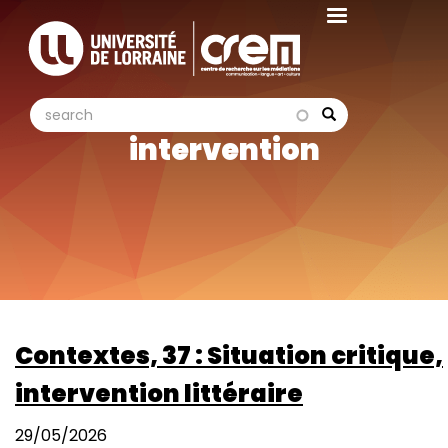
Aller
au
contenu
principal
search
search
Search
intervention
Contextes, 37 : Situation critique,
intervention littéraire
29/05/2026