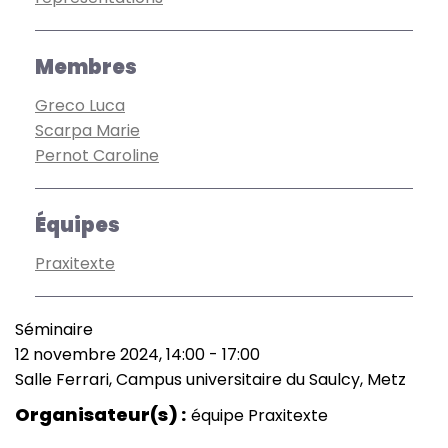
Membres
Greco Luca
Scarpa Marie
Pernot Caroline
Équipes
Praxitexte
Séminaire
Type
12 novembre 2024, 14:00
-
17:00
de
Date
Salle Ferrari, Campus universitaire du Saulcy, Metz
manifestation
(smart)
Lieu
Organisateur(s)
équipe Praxitexte