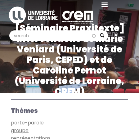
Aller
au
contenu
[Séminaire Praxitexte]
principal
search
search
interventions de Marie
Search
Veniard (Université de
Paris, CEPED) et de
Caroline Pernot
(Université de Lorraine,
CREM)
Thèmes
porte-parole
groupe
représentations