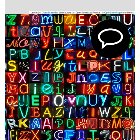
Leaflet | ©
OpenStreetMap
contributors
|
© OpenStreetMap France | ©
OpenStreetMap
contributors