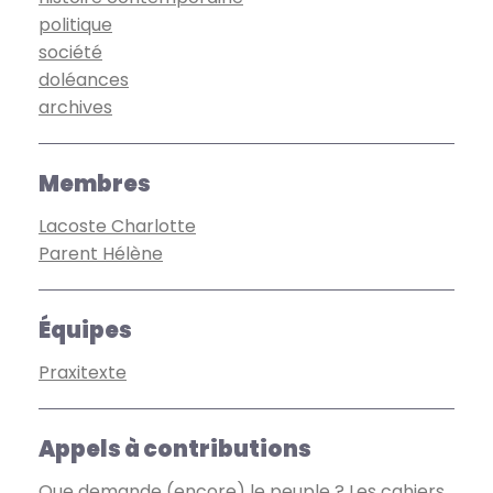
politique
société
doléances
archives
Membres
Lacoste Charlotte
Parent Hélène
Équipes
Praxitexte
Appels à contributions
Que demande (encore) le peuple ? Les cahiers