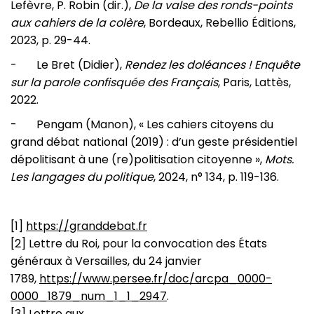
Lefèvre, P. Robin (dir.),
De la valse des ronds-points
aux cahiers de la colère
, Bordeaux, Rebellio Éditions,
2023, p. 29-44.
- Le Bret (Didier),
Rendez les doléances ! Enquête
sur la parole confisquée des Français
, Paris, Lattès,
2022.
- Pengam (Manon), « Les cahiers citoyens du
grand débat national (2019) : d’un geste présidentiel
dépolitisant à une (re)politisation citoyenne »,
Mots.
Les langages du politique
, 2024, n° 134, p. 119-136.
[1]
https://granddebat.fr
[2] Lettre du Roi, pour la convocation des États
généraux à Versailles, du 24 janvier
1789,
https://www.persee.fr/doc/arcpa_0000-
0000_1879_num_1_1_2947
.
[3] Lettre aux