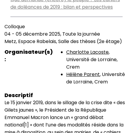
de doléances de 2019 : bilan et perspectives
Colloque
Type
04
-
05 décembre 2025, Toute la journée
de
Date
Metz, Espace Rabelais, Salle des thèses (2e étage)
manifestation
(smart)
Lieu
Organisateur(s)
Charlotte Lacoste
,
Université de Lorraine,
Crem
Hélène Parent
, Université
de Lorraine, Crem
Descriptif
Le 15 janvier 2019, dans le sillage de la crise dite « des
Gilets jaunes », le Président de la République
Emmanuel Macron lance un « grand débat
national[1] » dont l’une des modalités réside dans la
mise à disposition, au sein des mairies, de « cahiers