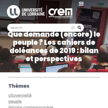
Aller
au
contenu
principal
search
search
Search
Que demande (encore) le
peuple ? Les cahiers de
doléances de 2019 : bilan
et perspectives
Thèmes
citoyenneté
peuple
histoire contemporaine