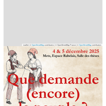
Leaflet | ©
OpenStreetMap
contributors
|
© OpenStreetMap France | ©
OpenStreetMap
contributors