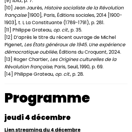
[9]
Ibid
., p. 7.
[10] Jean Jaurès,
Histoire socialiste de la Révolution
française
[1900], Paris, Éditions sociales, 2014 [1900-
1903], t. I, La Constituante (1789-1791), p. 281.
[11] Philippe Grateau,
op. cit
., p. 35.
[12] D’après le titre du récent ouvrage de Michel
Pigenet,
Les États généraux de 1945. Une expérience
démocratique oubliée
, Éditions du Croquant, 2024.
[13] Roger Chartier,
Les Origines culturelles de la
Révolution française
, Paris, Seuil, 1990, p. 69.
[14] Philippe Grateau,
op. cit
., p. 28.
Programme
jeudi 4 décembre
Lien streaming du 4 décembre