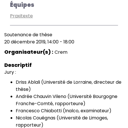
Équipes
Praxitexte
Soutenance de thèse
Type
20 décembre 2019, 14:00
-
18:00
de
Date
manifestation
(smart)
Organisateur(s)
Crem
Descriptif
Jury :
Driss Ablali (Université de Lorraine, directeur de
thèse)
Andrée Chauvin Vileno (Université Bourgogne
Franche-Comté, rapporteure)
Francesco Chiabotti (Inalco, examinateur)
Nicolas Couégnas (Université de Limoges,
rapporteur)