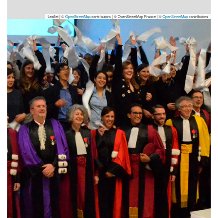
Leaflet | ©
OpenStreetMap
contributors
|
© OpenStreetMap France | ©
OpenStreetMap
contributors