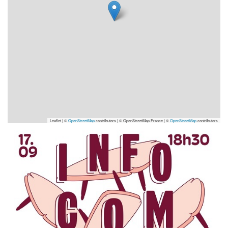
Leaflet | ©
OpenStreetMap
contributors
|
© OpenStreetMap France | ©
OpenStreetMap
contributors