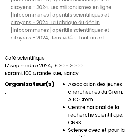
citoyens - 2024, Les militantismes en ligne
[Infocommunes] apéritifs scientifiques et
citoyens - 2024, La fabrique du déclin
[Infocommunes] apéritifs scientifiques et
citoyens - 2024, Jeux vidéo : tout un art
Café scientifique
Type
17 septembre 2024, 18:30
-
20:00
de
Date
Barami, 100 Grande Rue, Nancy
manifestation
(smart)
Lieu
Organisateur(s)
Association des jeunes
chercheur·es du Crem,
AJC Crem
Centre national de la
recherche scientifique,
CNRS
Science avec et pour la