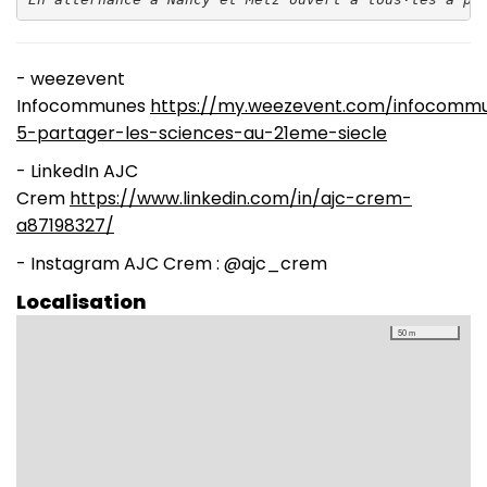
- weezevent
Infocommunes
https://my.weezevent.com/infocomm
5-partager-les-sciences-au-21eme-siecle
- LinkedIn AJC
Crem
https://www.linkedin.com/in/ajc-crem-
a87198327/
- Instagram AJC Crem : @ajc_crem
Localisation
50 m