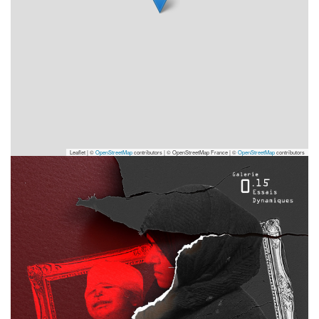
Leaflet | ©
OpenStreetMap
contributors
|
© OpenStreetMap France | ©
OpenStreetMap
contributors