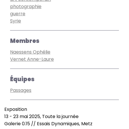
photographie
guerre
Syrie
Membres
Naessens Ophélie
Vernet Anne-Laure
Équipes
Passages
Exposition
Type
13
-
23 mai 2025, Toute la journée
de
Date
Galerie 0.15 // Essais Dynamiques, Metz
manifestation
(smart)
Lieu