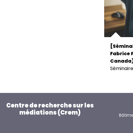
[Séminai
Fabrice P
Canada
Séminair
Centre de recherche sur les
médiations (Crem)
Bâtime