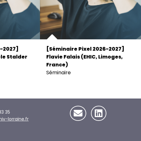
6-2027]
[Séminaire Pixel 2026-2027]
le Stalder
Flavie Falais (EHIC, Limoges,
France)
Séminaire
83 35
-lorraine.fr