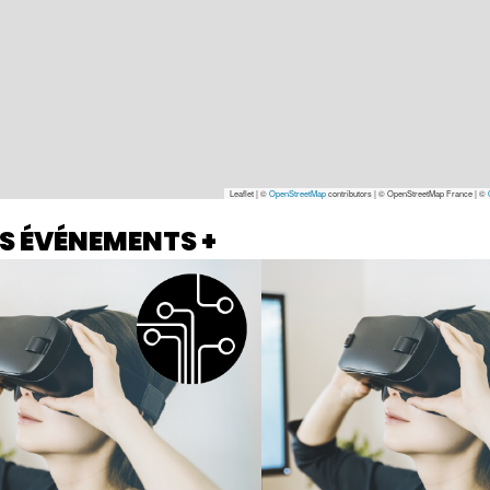
Leaflet | ©
OpenStreetMap
contributors
|
© OpenStreetMap France | ©
S ÉVÉNEMENTS +