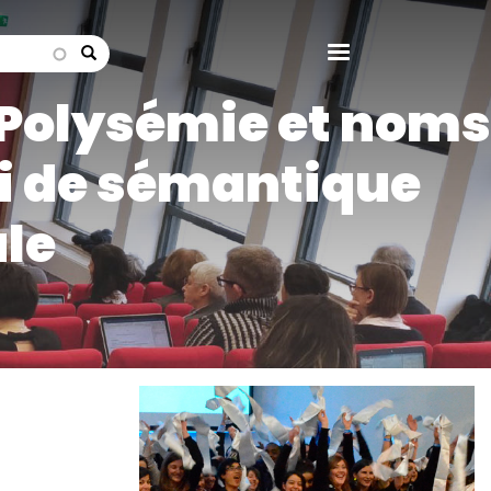
search
Polysémie et noms
ai de sémantique
le