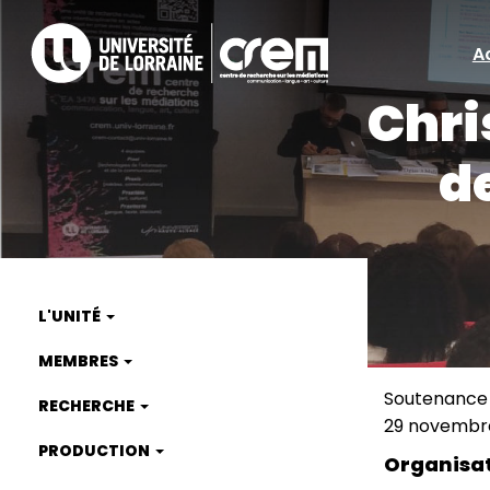
Aller
au
A
A
contenu
principal
Chri
ra
d
L'UNITÉ
Main
MEMBRES
navigation
Soutenance
RECHERCHE
Type
29 novembre
de
Date
PRODUCTION
manifest
(smart)
Organisa