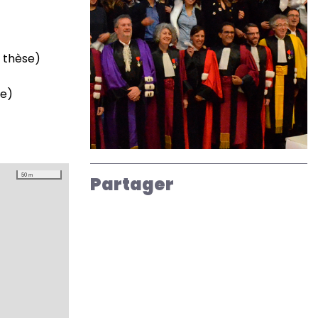
 thèse)
se)
50 m
Partager