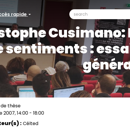
search
ccès rapide
ccès
Search
stophe Cusimano: 
pide
e sentiments : ess
généra
 de thèse
 2007, 14:00
-
18:00
ation
teur(s)
Célted