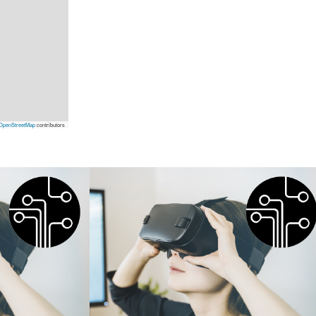
OpenStreetMap
contributors