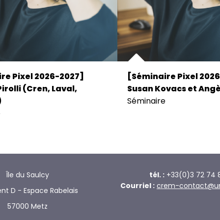
re Pixel 2026-2027]
[Séminaire Pixel 202
irolli (Cren, Laval,
Susan Kovacs et Angè
)
Séminaire
e
Île du Saulcy
tél. :
+33(0)3 72 74 
Courriel :
crem-contact@univ
nt D - Espace Rabelais
57000 Metz