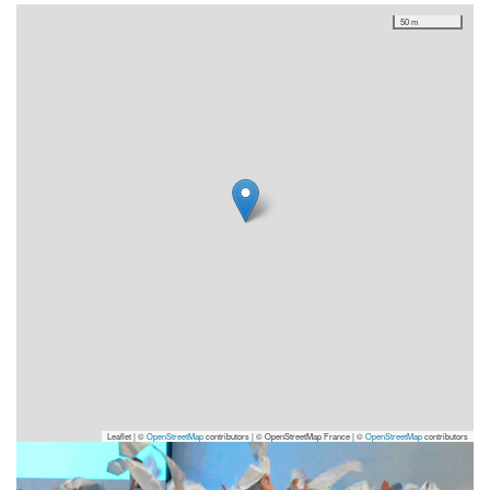
50 m
Leaflet | ©
OpenStreetMap
contributors
|
© OpenStreetMap France | ©
OpenStreetMap
contributors