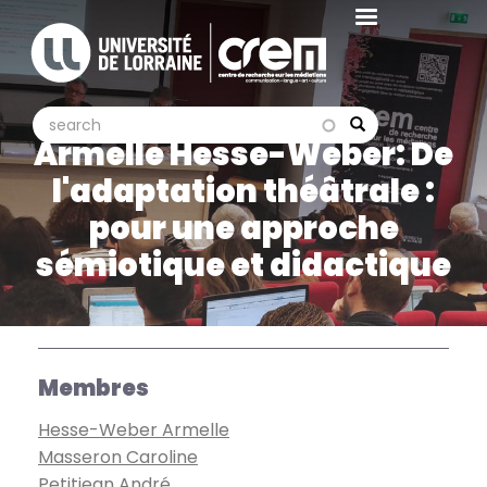
Aller
au
contenu
principal
search
search
Search
Armelle Hesse-Weber: De
l'adaptation théâtrale :
pour une approche
sémiotique et didactique
Membres
Hesse-Weber Armelle
Masseron Caroline
Petitjean André