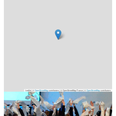
Leaflet | ©
OpenStreetMap
contributors
|
© OpenStreetMap France | ©
OpenStreetMap
contributors