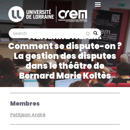
Aller
au
contenu
principal
search
search
Adrianna Naruk:
Search
Comment se dispute-on ?
La gestion des disputes
dans le théâtre de
Bernard Marie Koltès
Membres
Petitjean André