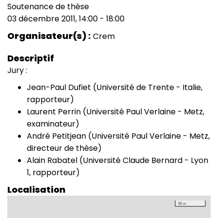
Soutenance de thèse
Type
03 décembre 2011, 14:00
-
18:00
de
Date
manifestation
(smart)
Organisateur(s)
Crem
Descriptif
Jury :
Jean-Paul Dufiet (Université de Trente - Italie,
rapporteur)
Laurent Perrin (Université Paul Verlaine - Metz,
examinateur)
André Petitjean (Université Paul Verlaine - Metz,
directeur de thèse)
Alain Rabatel (Université Claude Bernard - Lyon
1, rapporteur)
Localisation
50 m