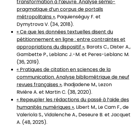
transformation à l’œuvre. Analyse sémio-
pragmatique d’un corpus de portails
métropolitains »
, Paquienséguy F. et
Dymytrova V. (34, 2018).
« Ce que les données textuelles disent du
pétitionnement en ligne : entre contraintes et
appropriations du dispositif »
, Barats C., Dister A.,
Gambette P., Leblanc J.-M. et Peres-Leblanc M.
(36, 2019).
« Pratiques de citation en sciences de la
communication. Analyse bibliométrique de neuf
revues françaises »
, Ihadjadene M., Lezon
Rivière A. et Martin C. (38, 2020).
« Repeupler les rédactions du passé à l’aide des
humanités numériques »
, Libert M., Le Cam F., de
Valeriola S., Vidalenche A., Deseure B. et Jacquet
A. (48, 2025).