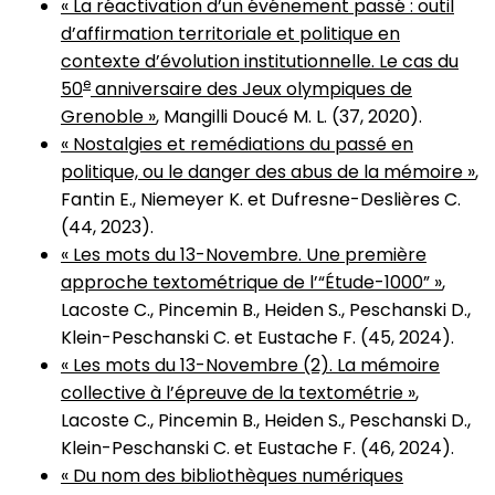
« La réactivation d’un événement passé : outil
d’affirmation territoriale et politique en
contexte d’évolution institutionnelle. Le cas du
e
50
anniversaire des Jeux olympiques de
Grenoble »
, Mangilli Doucé M. L. (37, 2020).
« Nostalgies et remédiations du passé en
politique, ou le danger des abus de la mémoire »
,
Fantin E., Niemeyer K. et Dufresne-Deslières C.
(44, 2023).
« Les mots du 13-Novembre. Une première
approche textométrique de l’“Étude-1000” »
,
Lacoste C., Pincemin B., Heiden S., Peschanski D.,
Klein-Peschanski C. et Eustache F. (45, 2024).
« Les mots du 13-Novembre (2). La mémoire
collective à l’épreuve de la textométrie »
,
Lacoste C., Pincemin B., Heiden S., Peschanski D.,
Klein-Peschanski C. et Eustache F. (46, 2024).
« Du nom des bibliothèques numériques