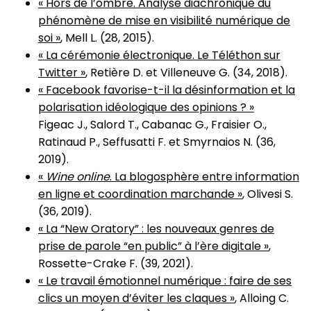
« Hors de l’ombre. Analyse diachronique du
phénomène de mise en visibilité numérique de
soi »
, Mell L. (28, 2015).
« La cérémonie électronique. Le Téléthon sur
Twitter »
, Retière D. et Villeneuve G. (34, 2018).
« Facebook favorise-t-il la désinformation et la
polarisation idéologique des opinions ? »
Figeac J., Salord T., Cabanac G., Fraisier O.,
Ratinaud P., Seffusatti F. et Smyrnaios N. (36,
2019).
«
Wine online
. La blogosphère entre information
en ligne et coordination marchande »
, Olivesi S.
(36, 2019).
« La “New Oratory” : les nouveaux genres de
prise de parole “en public” à l’ère digitale »
,
Rossette-Crake F. (39, 2021).
« Le travail émotionnel numérique : faire de ses
clics un moyen d’éviter les claques »
, Alloing C.