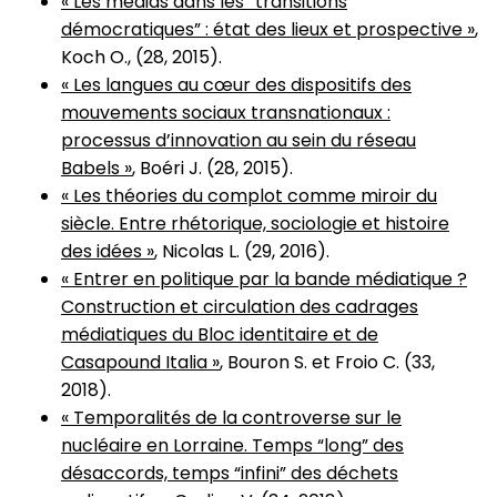
« Les médias dans les “transitions
démocratiques” : état des lieux et prospective »
,
Koch O., (28, 2015).
« Les langues au cœur des dispositifs des
mouvements sociaux transnationaux :
processus d’innovation au sein du réseau
Babels »
, Boéri J. (28, 2015).
« Les théories du complot comme miroir du
siècle. Entre rhétorique, sociologie et histoire
des idées »
, Nicolas L. (29, 2016).
« Entrer en politique par la bande médiatique ?
Construction et circulation des cadrages
médiatiques du Bloc identitaire et de
Casapound Italia »
, Bouron S. et Froio C. (33,
2018).
« Temporalités de la controverse sur le
nucléaire en Lorraine. Temps “long” des
désaccords, temps “infini” des déchets