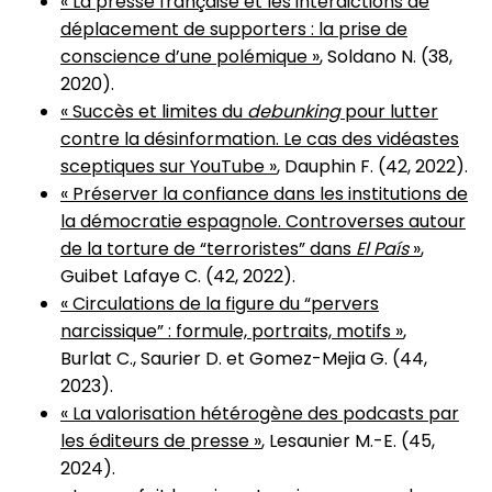
« La presse française et les interdictions de
déplacement de supporters : la prise de
conscience d’une polémique »
, Soldano N. (38,
2020).
« Succès et limites du
debunking
pour lutter
contre la désinformation. Le cas des vidéastes
sceptiques sur YouTube »
, Dauphin F. (42, 2022).
« Préserver la confiance dans les institutions de
la démocratie espagnole. Controverses autour
de la torture de “terroristes” dans
El País
»
,
Guibet Lafaye C. (42, 2022).
« Circulations de la figure du “pervers
narcissique” : formule, portraits, motifs »
,
Burlat C., Saurier D. et Gomez-Mejia G. (44,
2023).
« La valorisation hétérogène des podcasts par
les éditeurs de presse »
, Lesaunier M.-E. (45,
2024).