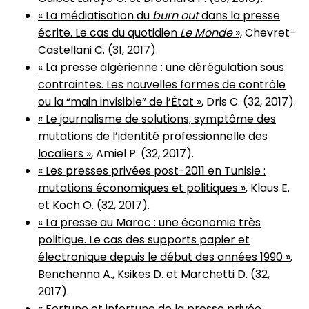
« La médiatisation du
burn out
dans la presse
écrite. Le cas du quotidien
Le Monde
»,
Chevret-
Castellani C. (31, 2017).
« La presse algérienne : une dérégulation sous
contraintes. Les nouvelles formes de contrôle
ou la “main invisible” de l’État »
, Dris C. (32, 2017).
« Le journalisme de solutions, symptôme des
mutations de l’identité professionnelle des
localiers »
, Amiel P. (32, 2017).
« Les presses privées post-2011 en Tunisie :
mutations économiques et politiques »
, Klaus E.
et Koch O. (32, 2017).
« La presse au Maroc : une économie très
politique. Le cas des supports papier et
électronique depuis le début des années 1990 »
,
Benchenna A., Ksikes D. et Marchetti D. (32,
2017).
« Fortune et infortune de la presse privée