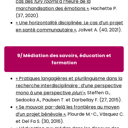
cas des
fury rooms
à l’heure de la
marchandisation des émotions »
, Hachette P.
(37, 2020).
« Une horizontalité disciplinée. Le cas d’un projet
en santé communautaire »
, Jolivet A. (40, 2021).
9/ Médiation des savoirs, éducation et
formation
« Pratiques langagières et plurilinguisme dans la
recherche interdisciplinaire : d’une perspective
mono à une perspective
pluri
»
, Steffen G.,
Sedooka A., Paulsen T. et Darbellay F. (27, 2015).
« Se mouvoir par-delà les frontières au moyen
d’un projet bénévole »
, Plourde M.-C., Vásquez C.
et Del Fa S. (30, 2016).