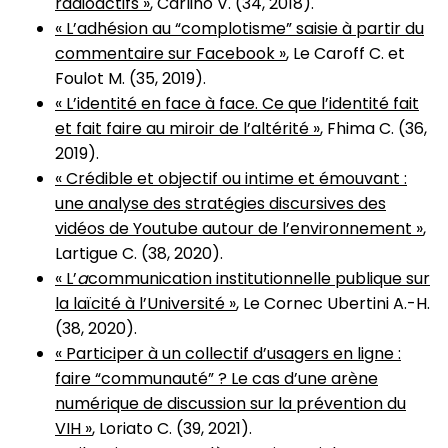
radioactifs »
, Carlino V. (34, 2018).
« L’adhésion au “complotisme” saisie à partir du
commentaire sur Facebook »
, Le Caroff C. et
Foulot M. (35, 2019).
« L’identité en face à face. Ce que l’identité fait
et fait faire au miroir de l’altérité »
, Fhima C. (36,
2019).
« Crédible et objectif ou intime et émouvant :
une analyse des stratégies discursives des
vidéos de Youtube autour de l’environnement »
,
Lartigue C. (38, 2020).
« L’
a
communication institutionnelle publique sur
la laïcité à l’Université »
, Le Cornec Ubertini A.-H.
(38, 2020).
« Participer à un collectif d’usagers en ligne :
faire “communauté” ? Le cas d’une arène
numérique de discussion sur la prévention du
VIH »
, Loriato C. (39, 2021).