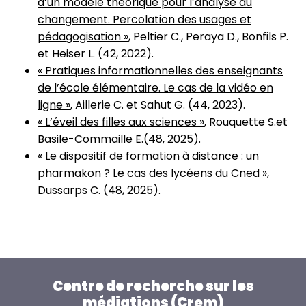
d’un modèle théorique pour l’analyse du
changement. Percolation des usages et
pédagogisation »
, Peltier C., Peraya D., Bonfils P.
et Heiser L. (42, 2022).
« Pratiques informationnelles des enseignants
de l’école élémentaire. Le cas de la vidéo en
ligne »
, Aillerie C. et Sahut G. (44, 2023).
« L’éveil des filles aux sciences »
, Rouquette S.et
Basile-Commaille E.(48, 2025).
« Le dispositif de formation à distance : un
pharmakon ? Le cas des lycéens du Cned »
,
Dussarps C. (48, 2025).
Centre de recherche sur les
médiations (Crem)