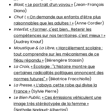
Blast,
« Le portrait d’un voyou »
(Jean-François
Diana)
Chut !,
« On demande aux enfants d’être plus
raisonnables que les adultes ! »
(Anne Cordier)
InterEst,
« Former, c'est bien... Retenir les
compétences sur nos territoires, c'est mieux ! »
(Audrey Knauf)
Moustique & La Libre,
« Harcèlement scolaire :
tout comprendre sur les mécanismes de ce
fléau répandu »
(Bérengère Stassin)
La Croix,
« Écologie : "L’histoire montre que
certaines radicalités politiques annoncent des
normes futures" »
(Béatrice Fracchiolla)
La Presse,
« L’abaya, cette robe qui divise la
France »
(Sylvie Pierre)
Le Bien Public,
« Ces émissions véhiculent une
image très stéréotypée de la femme »
(Nathalie Nadaud-Albertini)