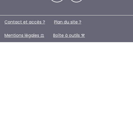
Contact et accès ?
Plan du site ?️
Mentions légales ⚖️
Boîte à outils ⚒️