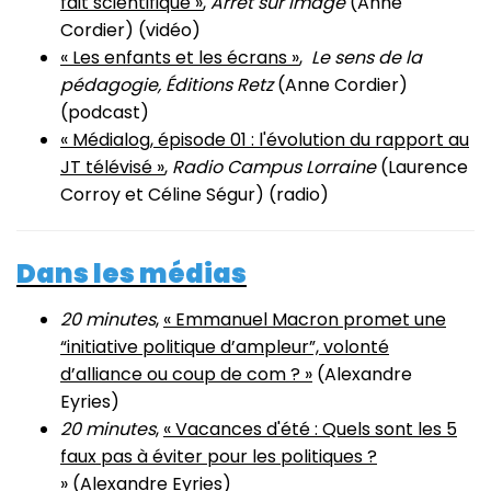
fait scientifique »
,
Arrêt sur Image
(Anne
Cordier) (vidéo)
« Les enfants et les écrans »
,
Le sens de la
pédagogie, Éditions Retz
(Anne Cordier)
(podcast)
« Médialog, épisode 01 : l'évolution du rapport au
JT télévisé »
,
Radio Campus Lorraine
(Laurence
Corroy et Céline Ségur) (radio)
Dans les médias
20 minutes
,
« Emmanuel Macron promet une
“initiative politique d’ampleur”, volonté
d’alliance ou coup de com ? »
(Alexandre
Eyries)
20 minutes
,
« Vacances d'été : Quels sont les 5
faux pas à éviter pour les politiques ?
»
(Alexandre Eyries)