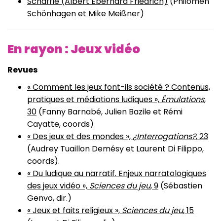
Schäffle (Albert Eberhard Friedrich)
(Philomen
Schönhagen et Mike Meißner)
En rayon : Jeux vidéo
Revues
« Comment les jeux font-ils société ? Contenus,
pratiques et médiations ludiques »,
Émulations
,
30
(Fanny Barnabé, Julien Bazile et Rémi
Cayatte, coords)
« Des jeux et des mondes »,
¿Interrogations?
, 23
(Audrey Tuaillon Demésy et Laurent Di Filippo,
coords).
« Du ludique au narratif. Enjeux narratologiques
des jeux vidéo »,
Sciences du jeu
, 9
(Sébastien
Genvo, dir.)
« Jeux et faits religieux »,
Sciences du jeu
, 15