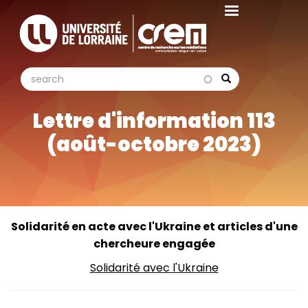
Aller
au
contenu
principal
search
search
Search
Lettre d'information 113
(août-octobre 2023)
Solidarité en acte avec l'Ukraine et articles d'une
chercheure engagée
Solidarité avec l'Ukraine