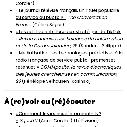
Cordier)
« Le journal télévisé français, un rituel populaire
au service du public ? »
The Conversation
France
(Céline Ségur)
« Les adolescents face aux stratégies de TikTok
»
Revue Française des Sciences de l'Information
et de la Communication,
26 (Sandrine Philippe)
« Médiatisation des technologies prédictives à la
radio française de service public : promesses
retenues »
COMMposite, la revue électroniques
des jeunes chercheur·ses en communication,
23
(Pénélope Selhausen-Kosinski)
À (re)voir ou (ré)écouter
« Comment les jeunes s'informent-ils ?
»
,
SqoolTV
(Anne Cordier) (télévision)