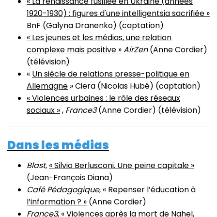
« La renaissance fusillée en Ukraine (années
1920-1930) : figures d'une intelligentsia sacrifiée »
BnF (Galyna Dranenko) (captation)
« Les jeunes et les médias, une relation
complexe mais positive »
AirZen
(Anne Cordier)
(télévision)
«
Un siècle de relations presse-politique en
Allemagne
» Ciera (Nicolas Hubé) (captation)
« Violences urbaines : le rôle des réseaux
sociaux »
,
France3
(Anne Cordier) (télévision)
Dans les médias
Blast
,
« Silvio Berlusconi. Une peine capitale »
(Jean-François Diana)
Café Pédagogique
,
« Repenser l’éducation à
l’information ? »
(Anne Cordier)
France3
,
« Violences après la mort de Nahel,