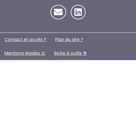
Contact et accès ?
Plan du site ?️
Mentions légales ⚖️
Boîte à outils ⚒️