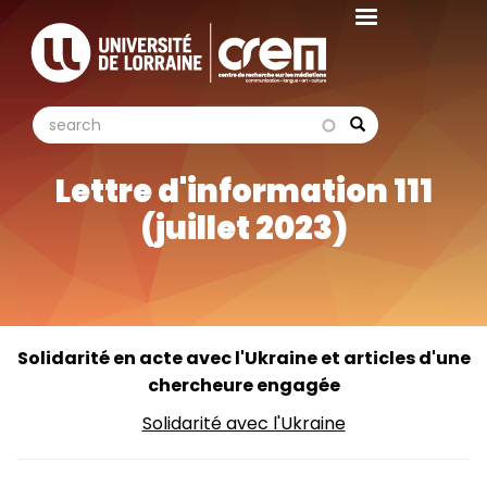
Aller
au
contenu
principal
search
search
Search
Lettre d'information 111
(juillet 2023)
Solidarité en acte avec l'Ukraine et articles d'une
chercheure engagée
Solidarité avec l'Ukraine