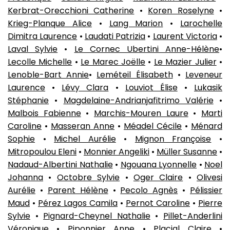
Kerbrat-Orecchioni Catherine
•
Koren Roselyne
•
Krieg-Planque Alice
•
Lang Marion
•
Larochelle
Dimitra Laurence
•
Laudati Patrizia
•
Laurent Victoria
•
Laval Sylvie
•
Le Cornec Ubertini Anne-Hélène
•
Lecolle Michelle
•
Le Marec Joëlle
•
Le Mazier Julier
•
Lenoble-Bart Annie
•
Leméteil Élisabeth
•
Leveneur
Laurence
•
Lévy Clara
•
Louviot Élise
•
Lukasik
Stéphanie
•
Magdelaine-Andrianjafitrimo Valérie
•
Malbois Fabienne
•
Marchis-Mouren Laure
•
Marti
Caroline
•
Masseran Anne
•
Méadel Cécile
•
Ménard
Sophie
•
Michel Aurélie
•
Mignon Françoise
•
Mitropoulou Eleni
•
Monnier Angeliki
•
Müller Susanne
•
Nadaud-Albertini Nathalie
•
Ngouana Lyonnelle
•
Noel
Johanna
•
Octobre Sylvie
•
Oger Claire
•
Olivesi
Aurélie
•
Parent Hélène
•
Pecolo Agnès
•
Pélissier
Maud
•
Pérez Lagos Camila
•
Pernot Caroline
•
Pierre
Sylvie
•
Pignard-Cheynel Nathalie
•
Pillet-Anderlini
Véronique
•
Piponnier Anne
•
Placial Claire
•