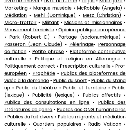
Livre de chevet
•
Livre du Coran
•
Logos
•
Male gaze
•
Marketing
•
Marque muséale
•
McRobbie (Angela)
•
Médiation
•
Mehl (Dominique)
•
Metz (Christian)
•
Micro-trottoir
•
Militant
•
Missions et missionnaires
•
Mouvement féministe
•
Opinion publique européenne
•
Park (Robert E.)
•
Partage (socionumérique)
•
Passeron (Jean-Claude)
•
Pèlerinage
•
Personnage
de fiction
•
Petite phrase
•
Plateforme contributive
culturelle
•
Politique et religion en Allemagne
•
Politiquement correct
•
Prescription culturelle
•
Pro-
européen
•
Prophétie
•
Publics des plateformes de
vidéo à la demande
•
Public du sport
•
Public du stand
up
•
Public du théâtre
•
Public et territoire
•
Public
(lexique)
•
Publicité (lexique)
•
Publics affectifs
•
Publics des consultations en ligne
•
Publics des
littératures de genre
•
Publics des ONG humanitaires
•
Publics du fait divers
•
Publics migrants et médiation
culturelle
•
Quartiers populaires
•
Radio Vatican
•