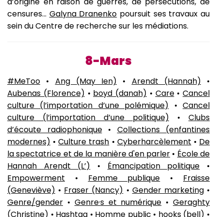
d’origine en raison de guerres, de persécutions, de
censures...
Galyna Dranenko
poursuit ses travaux au
sein du Centre de recherche sur les médiations.
8-Mars
#MeToo
•
Ang (May Ien)
•
Arendt (Hannah)
•
Aubenas (Florence)
•
boyd (danah)
•
Care
•
Cancel
culture (l’importation d’une polémique)
•
Cancel
culture (l’importation d’une politique)
•
Clubs
d’écoute radiophonique
•
Collections (enfantines
modernes)
•
Culture trash
•
Cyberharcèlement
•
De
la spectatrice et de la manière d'en parler
•
École de
Hannah Arendt (L’)
•
Émancipation politique
•
Empowerment
•
Femme publique
•
Fraisse
(Geneviève)
•
Fraser (Nancy)
•
Gender marketing
•
Genre/gender
•
Genre·s et numérique
•
Geraghty
(Christine)
•
Hashtag
•
Homme public
•
hooks (bell)
•