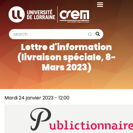
Aller
au
contenu
principal
search
search
Search
Lettre d'information
(livraison spéciale, 8-
Mars 2023)
Mardi 24 janvier 2023 - 12:00