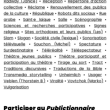
Radway (Janice)
•
Réception
•
Répertoire d’action
collective
•
Réclame
•
Renouvellement des publics
de la culture
•
République
•
Robots dits sociaux
•
Rue
arabe
•
Saint·e laïque
•
Salle
•
Scénographie
•
Sciences et recherches participatives
•
Signes
religieux
•
Sites orthodoxes et leurs publics (Les)
•
Slam
•
Slogan
•
Société civile (lexique)
•
Sonorisation
télévisuelle
•
Souchon (Michel)
•
Spectature
•
Surdestinataire
•
Téléréalité
•
Téléspectateur
•
Théâtre jeunes publics
•
Théâtre participatif et
participation au théâtre
•
Tirage au sort
•
Tract
•
Traditions discursives
•
Traductions de la Bible
•
Transmedia storytelling
•
Unheimlich
•
Usager
•
Veblen (Thorstein B.)
•
Viralité
•
Vovtchok (Marko)
•
Vulgarisation
Participer au
Publictionnaire