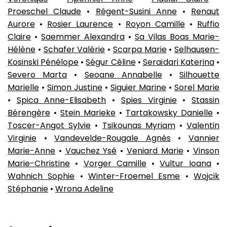
Proeschel Claude
•
Régent-Susini Anne
•
Renaut
Aurore
•
Rosier Laurence
•
Royon Camille
•
Ruffio
Claire
•
Saemmer Alexandra
•
Sa Vilas Boas Marie-
Hélène
•
Schafer Valérie
•
Scarpa Marie
•
Selhausen-
Kosinski Pénélope
•
Ségur Céline
•
Seraïdari Katerina
•
Severo Marta
•
Seoane Annabelle
•
Silhouette
Marielle
•
Simon Justine
•
Siguier Marine
•
Sorel Marie
•
Spica Anne-Elisabeth
•
Spies Virginie
•
Stassin
Bérengère
•
Stein Marieke
•
Tartakowsky Danielle
•
Toscer-Angot Sylvie
•
Tsikounas Myriam
•
Valentin
Virginie
•
Vandevelde-Rougale Agnès
•
Vannier
Marie-Anne
•
Vauchez Ysé
•
Veniard Marie
•
Vinson
Marie-Christine
•
Vorger Camille
•
Vultur Ioana
•
Wahnich Sophie
•
Winter-Froemel Esme
•
Wojcik
Stéphanie
•
Wrona Adeline