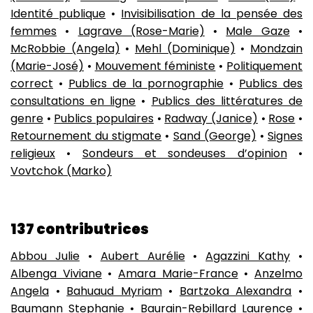
Identité publique
•
Invisibilisation de la pensée des
femmes
•
Lagrave (Rose-Marie)
•
Male Gaze
•
McRobbie (Angela)
•
Mehl (Dominique)
•
Mondzain
(Marie-José)
•
Mouvement féministe
•
Politiquement
correct
•
Publics de la pornographie
•
Publics des
consultations en ligne
•
Publics des littératures de
genre
•
Publics populaires
•
Radway (Janice)
•
Rose
•
Retournement du stigmate
•
Sand (George)
•
Signes
religieux
•
Sondeurs et sondeuses d’opinion
•
Vovtchok (Marko)
137 contributrices
Abbou Julie
•
Aubert Aurélie
•
Agazzini Kathy
•
Albenga Viviane
•
Amara Marie-France
•
Anzelmo
Angela
•
Bahuaud Myriam
•
Bartzoka Alexandra
•
Baumann Stephanie
•
Baurain-Rebillard Laurence
•