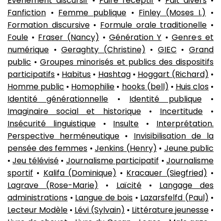
Événement discursif
•
Faire réceptif
•
Fait divers
•
Fanfiction
•
Femme publique
•
Finley (Moses I.)
•
Formation discursive
•
Formule orale traditionelle
•
Foule
•
Fraser (Nancy)
•
Génération Y
•
Genre·s et
numérique
•
Geraghty (Christine)
•
GIEC
•
Grand
public
•
Groupes minorisés et publics des dispositifs
participatifs
•
Habitus
•
Hashtag
•
Hoggart (Richard)
•
Homme public
•
Homophilie
•
hooks (bell)
•
Huis clos
•
Identité générationnelle
•
Identité publique
•
Imaginaire social et historique
•
Incertitude
•
Insécurité linguistique
•
Insulte
•
Interprétation.
Perspective herméneutique
•
Invisibilisation de la
pensée des femmes
•
Jenkins (Henry)
•
Jeune public
•
Jeu télévisé
•
Journalisme participatif
•
Journalisme
sportif
•
Kalifa (Dominique)
•
Kracauer (Siegfried)
•
Lagrave (Rose-Marie)
•
Laïcité
•
Langage des
administrations
•
Langue de bois
•
Lazarsfelfd (Paul)
•
Lecteur Modèle
•
Lévi (Sylvain)
•
Littérature jeunesse
•