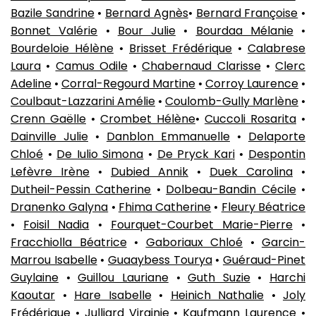
Bazile Sandrine
•
Bernard Agnès
•
Bernard Françoise
•
Bonnet Valérie
•
Bour Julie
•
Bourdaa Mélanie
•
Bourdeloie Hélène
•
Brisset Frédérique
•
Calabrese
Laura
•
Camus Odile
•
Chabernaud Clarisse
•
Clerc
Adeline
•
Corral-Regourd Martine
•
Corroy Laurence
•
Coulbaut-Lazzarini Amélie
•
Coulomb-Gully Marlène
•
Crenn Gaëlle
•
Crombet Hélène
•
Cuccoli Rosarita
•
Dainville Julie
•
Danblon Emmanuelle
•
Delaporte
Chloé
•
De Iulio Simona
•
De Pryck Kari
•
Despontin
Lefèvre Irène
•
Dubied Annik
•
Duek Carolina
•
Dutheil-Pessin Catherine
•
Dolbeau-Bandin Cécile
•
Dranenko Galyna
•
Fhima Catherine
•
Fleury Béatrice
•
Foisil Nadia
•
Fourquet-Courbet Marie-Pierre
•
Fracchiolla Béatrice
•
Gaboriaux Chloé
•
Garcin-
Marrou Isabelle
•
Guaaybess Tourya
•
Guéraud-Pinet
Guylaine
•
Guillou Lauriane
•
Guth Suzie
•
Harchi
Kaoutar
•
Hare Isabelle
•
Heinich Nathalie
•
Joly
Frédérique
•
Julliard Virginie
•
Kaufmann Laurence
•