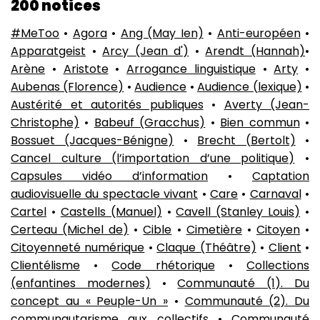
200 notices
#MeToo
•
Agora
•
Ang (May Ien)
•
Anti-européen
•
Apparatgeist
•
Arcy (Jean d')
•
Arendt (Hannah)
•
Arène
•
Aristote
•
Arrogance linguistique
•
Arty
•
Aubenas (Florence)
•
Audience
•
Audience (lexique)
•
Austérité et autorités publiques
•
Averty (Jean-
Christophe)
•
Babeuf (Gracchus)
•
Bien commun
•
Bossuet (Jacques-Bénigne)
•
Brecht (Bertolt)
•
Cancel culture (l’importation d’une politique)
•
Capsules vidéo d’information
•
Captation
audiovisuelle du spectacle vivant
•
Care
•
Carnaval
•
Cartel
•
Castells (Manuel)
•
Cavell (Stanley Louis)
•
Certeau (Michel de)
•
Cible
•
Cimetière
•
Citoyen
•
Citoyenneté numérique
•
Claque (Théâtre)
•
Client
•
Clientélisme
•
Code rhétorique
•
Collections
(enfantines modernes)
•
Communauté (1). Du
concept au « Peuple-Un »
•
Communauté (2). Du
communautarisme aux collectifs
•
Communauté