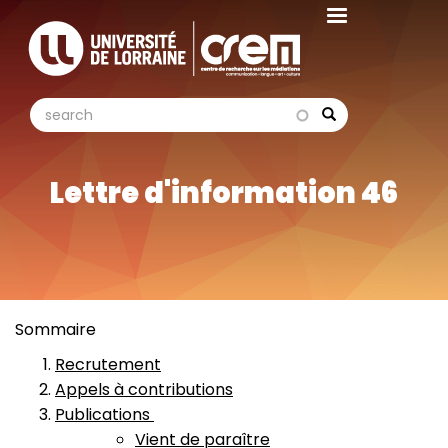
Aller
au
contenu
principal
search
search
Search
Lettre d'information 46
Sommaire
Recrutement
Appels à contributions
Publications
Vient de paraître