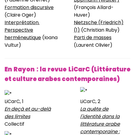
Formation discursive
(François Allard-
(Claire Oger)
Huver)
Interprétation.
Nietzsche (Friedrich)
Perspective
(1)
(Christian Ruby)
herméneutique
(Ioana
Parti de masses
Vultur)
(Laurent Olivier)
En Rayon : la revue LiCarC (Littérature
et culture arabes contemporaines)
LiCarC, 1
LiCarC, 2
En deçà et au-delà
La quête de
des limites
l'identité dans la
Collectif
littérature arabe
contemporaine :